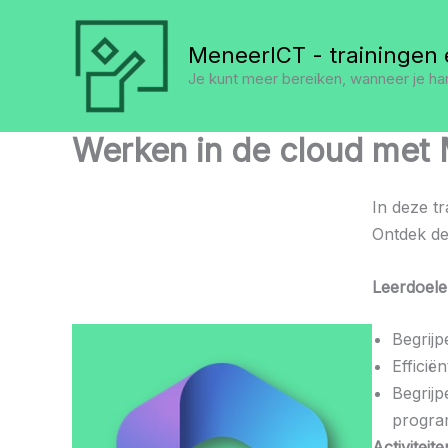
Ga
naar
MeneerICT - trainingen 
de
Je kunt meer bereiken, wanneer je ha
inhoud
Werken in de cloud met 
In deze tr
Ontdek de
Leerdoel
Begrij
Efficië
Begrijp
progr
Activiteite