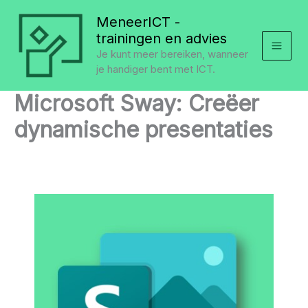
Ga
MeneerICT -
naar
trainingen en advies
de
Je kunt meer bereiken, wanneer
inhoud
je handiger bent met ICT.
Microsoft Sway: Creëer
dynamische presentaties